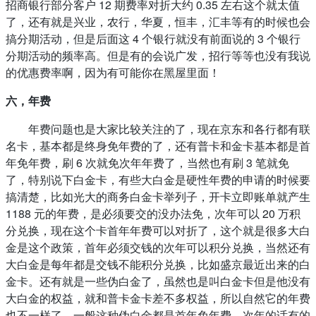
招商银行部分客户 12 期费率对折大约 0.35 左右这个就太值
了，还有就是兴业，农行，华夏，恒丰，汇丰等有的时候也会
搞分期活动，但是后面这 4 个银行就没有前面说的 3 个银行
分期活动的频率高。但是有的会说广发，招行等等也没有我说
的优惠费率啊，因为有可能你在黑屋里面！
六，年费
年费问题也是大家比较关注的了，现在京东和各行都有联
名卡，基本都是终身免年费的了，还有普卡和金卡基本都是首
年免年费，刷 6 次就免次年年费了，当然也有刷 3 笔就免
了，特别说下白金卡，有些大白金是硬性年费的申请的时候要
搞清楚，比如光大的商务白金卡举列子，开卡立即账单就产生
1188 元的年费，是必须要交的没办法免，次年可以 20 万积
分兑换，现在这个卡首年年费可以对折了，这个就是很多大白
金是这个政策，首年必须交钱的次年可以积分兑换，当然还有
大白金是每年都是交钱不能积分兑换，比如盛京最近出来的白
金卡。还有就是一些伪白金了，虽然也是叫白金卡但是他没有
大白金的权益，就和普卡金卡差不多权益，所以自然它的年费
也不一样了，一般这种伪白金都是首年免年费，次年的话有的