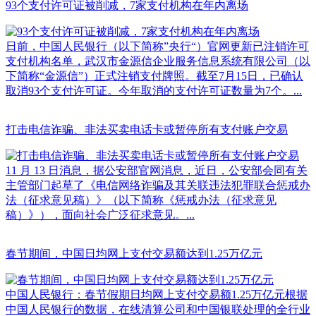
93个支付许可证被削减，7家支付机构在年内离场
日前，中国人民银行（以下简称”央行“）官网更新已注销许可
支付机构名单，武汉市金源信企业服务信息系统有限公司（以
下简称“金源信”）正式注销支付牌照。截至7月15日，已确认
取消93个支付许可证。今年取消的支付许可证数量为7个。...
打击电信诈骗、非法买卖电话卡或暂停所有支付账户交易
11 月 13 日消息，据公安部官网消息，近日，公安部会同有关
主管部门起草了《电信网络诈骗及其关联违法犯罪联合惩戒办
法（征求意见稿）》（以下简称《惩戒办法（征求意见
稿）》），面向社会广泛征求意见。...
春节期间，中国日均网上支付交易额达到1.25万亿元
中国人民银行：春节假期日均网上支付交易额1.25万亿元根据
中国人民银行的数据，在线清算公司和中国银联处理的全行业