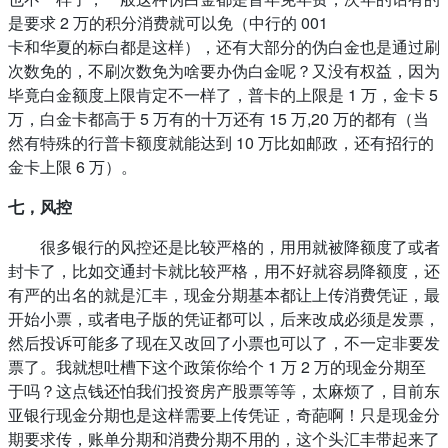
是要求 2 万的积分消费就可以免（中行的 001
卡和华夏的标白都是这样），还有大部分的伪白金也是通过刷
次数免的，不刷次数免为啥要办伪白金呢？又没有权益，因为
毕竟白金额度上限肯定不一样了，普卡的上限是 1 万，金卡 5
万，白金卡都高于 5 万有的十万还有 15 万,20 万的都有（当
然有特殊的行普卡额度就能达到 10 万比如邮政，还有招行的
金卡上限 6 万）。
七，风控
很多银行的风控还是比较严格的，用用就被降额度了或者
封卡了，比如交通封卡就比较严格，用不好就容易降额度，还
有严的出名的就是汇丰，现金分期基本都让上传消费凭证，最
开始小票，或者电子版的凭证都可以，后来改成必须是发票，
然后投诉可能多了现在又改回了小票也可以了，不一定非要发
票了。我就想吐槽下这个政策你给个 1 万 2 万的现金分期至
于吗？这点钱还怕我们投资房产股票等等，太麻烦了，目前东
亚银行现金分期也是这样需要上传凭证，奇葩啊！只是现金分
期要求传，账单分期和消费分期不用的，这个头汇丰带起来了