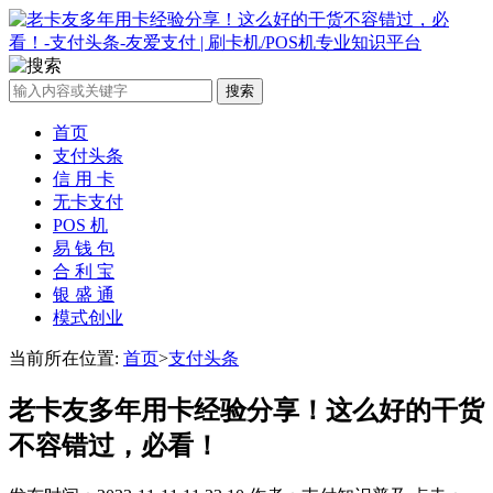
搜索
首页
支付头条
信 用 卡
无卡支付
POS 机
易 钱 包
合 利 宝
银 盛 通
模式创业
当前所在位置:
首页
>
支付头条
老卡友多年用卡经验分享！这么好的干货
不容错过，必看！