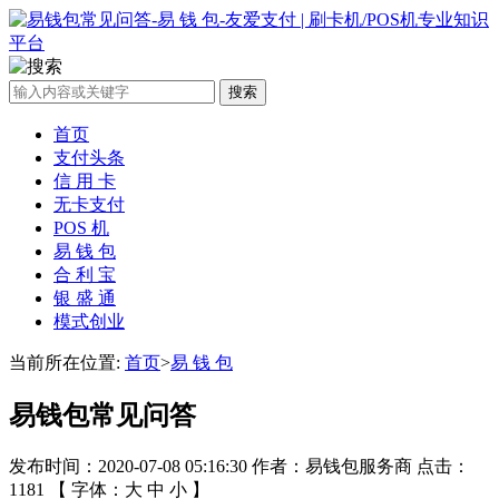
搜索
首页
支付头条
信 用 卡
无卡支付
POS 机
易 钱 包
合 利 宝
银 盛 通
模式创业
当前所在位置:
首页
>
易 钱 包
易钱包常见问答
发布时间：2020-07-08 05:16:30 作者：易钱包服务商 点击：
1181 【 字体：
大
中
小
】