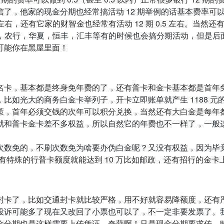
，他家的现金分期也经常搞活动 12 期举例的话基本费率可以 
7 左右，还有它家的财智金也经常有活动 12 期 0.5 左右。
是兴业，农行，华夏，恒丰，汇丰等有的时候也会搞分期活动，但是后面
可能你在黑屋里面！
卡，基本都是终身免年费的了，还有普卡和金卡基本都是首年免年费
如光大的商务白金卡举列子，开卡立即账单就产生 1188 元的
策，首年必须交钱的次年可以积分兑换，当然还有大白金是每年
和普卡金卡差不多权益，所以自然它的年费也不一样了，一般这
数免的，不刷次数免为啥要办伪白金呢？又没有权益，因为毕竟白
当然有特殊的行普卡额度就能达到 10 万比如邮政，还有招行的金卡上
封卡了，比如交通封卡就比较严格，用不好就容易降额度，还有
诉可能多了现在又改回了小票也可以了，不一定非要发票了。我就想
金分期也是这样需要上传凭证，奇葩啊！只是现金分期要求传，