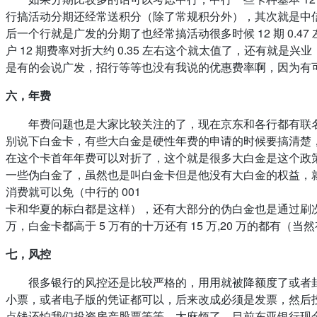
行搞活动分期还经常送积分（除了常规积分外），其次就是中信了
后一个行就是广发的分期了也经常搞活动很多时候 12 期 0.4
户 12 期费率对折大约 0.35 左右这个就太值了，还有就
是有的会说广发，招行等等也没有我说的优惠费率啊，因为有
六，年费
年费问题也是大家比较关注的了，现在京东和各行都有联名
别说下白金卡，有些大白金是硬性年费的申请的时候要搞清楚，比
在这个卡首年年费可以对折了，这个就是很多大白金是这个政
一些伪白金了，虽然也是叫白金卡但是他没有大白金的权益，就
消费就可以免（中行的 001
卡和华夏的标白都是这样），还有大部分的伪白金也是通过刷次
万，白金卡都高于 5 万有的十万还有 15 万,20 万的都有（
七，风控
很多银行的风控还是比较严格的，用用就被降额度了或者
小票，或者电子版的凭证都可以，后来改成必须是发票，然后投
点钱还怕我们投资房产股票等等，太麻烦了，目前东亚银行现