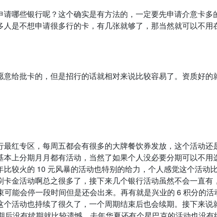
申请哪些银行呢？这个确实是有方法的，一定要先申请介意卡多
多人是不想申请很多行的卡，有几张就够了，那当然就可以不用
意给批卡的，但是招行的话就相对来说比较容易了。资质好的就除外
行最红专区，每周五都会有很多的大牌餐饮券发放，这个活动还
基本上分期月月都有活动，当然了如果个人没必要分期可以不用
比较火的 10 元风暴的活动也特别的给力，个人感觉这个活动
刷卡金活动啊总之很多了，接下来几个银行活动虽然不会一直有
结束可能会停一段时间但是还会出来。再有就是兴业的 6 积分的
这个活动也持续了很久了，一个周期结束后也会续期。接下来说
但是到期后没有续期就比较遗憾，去年华夏还有个星巴克的活动也