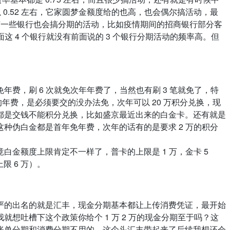
0.52 左右，它家圆梦金额度给的也高，也会偶尔搞活动，最
当然还有一些银行也会搞分期的活动，比如疫情期间的招商银行部分客
这 4 个银行就没有前面说的 3 个银行分期活动的频率高。但
，刷 6 次就免次年年费了，当然也有刷 3 笔就免了，特
年费，是必须要交的没办法免，次年可以 20 万积分兑换，现
都是交钱不能积分兑换，比如盛京最近出来的白金卡。还有就是
种伪白金都是首年免年费，次年的话有的是要求 2 万的积分
金额度上限肯定不一样了，普卡的上限是 1 万，金卡 5
限 6 万）。
严的出名的就是汇丰，现金分期基本都让上传消费凭证，最开始
吐槽下这个政策你给个 1 万 2 万的现金分期至于吗？这
账单分期和消费分期不用的，这个头汇丰带起来了后续我想还会