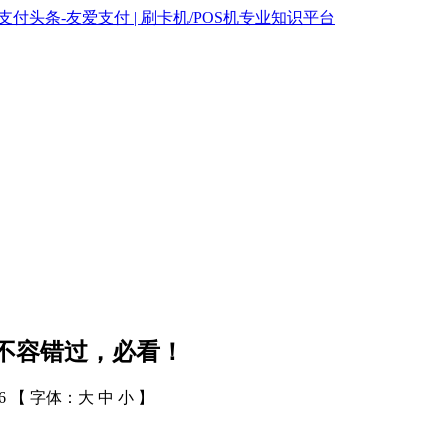
不容错过，必看！
86 【 字体：
大
中
小
】