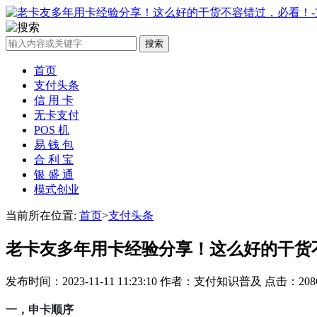
搜索
首页
支付头条
信 用 卡
无卡支付
POS 机
易 钱 包
合 利 宝
银 盛 通
模式创业
当前所在位置:
首页
>
支付头条
老卡友多年用卡经验分享！这么好的干货
发布时间：2023-11-11 11:23:10 作者：支付知识普及 点击：20
一，申卡顺序