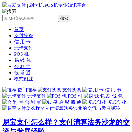
搜索
首页
支付头条
信 用 卡
无卡支付
POS 机
易 钱 包
合 利 宝
银 盛 通
模式创业
热门推荐
支付头条
信 用 卡
无卡支付
POS 机
易 钱 包
合 利 宝
银 盛 通
模式创业
易宝支付怎么样？支付清算法务沙龙的交
流与发展经验