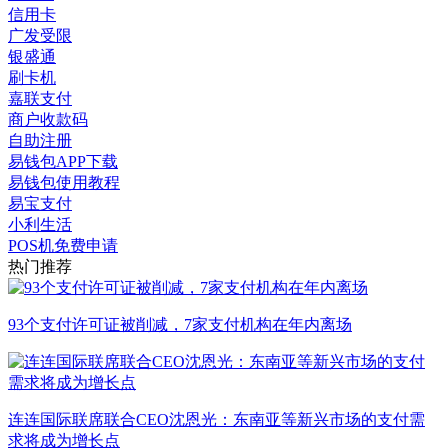
信用卡
广发受限
银盛通
刷卡机
嘉联支付
商户收款码
自助注册
易钱包APP下载
易钱包使用教程
易宝支付
小利生活
POS机免费申请
热门推荐
93个支付许可证被削减，7家支付机构在年内离场
连连国际联席联合CEO沈恩光：东南亚等新兴市场的支付需
求将成为增长点